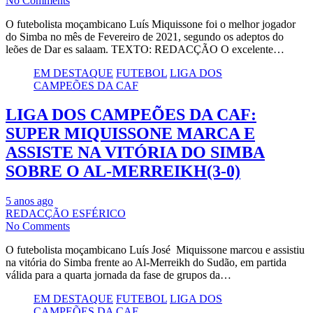
No Comments
O futebolista moçambicano Luís Miquissone foi o melhor jogador
do Simba no mês de Fevereiro de 2021, segundo os adeptos do
leões de Dar es salaam. TEXTO: REDACÇÃO O excelente…
EM DESTAQUE
FUTEBOL
LIGA DOS
CAMPEÕES DA CAF
LIGA DOS CAMPEÕES DA CAF:
SUPER MIQUISSONE MARCA E
ASSISTE NA VITÓRIA DO SIMBA
SOBRE O AL-MERREIKH(3-0)
5 anos ago
REDACÇÃO ESFÉRICO
No Comments
O futebolista moçambicano Luís José Miquissone marcou e assistiu
na vitória do Simba frente ao Al-Merreikh do Sudão, em partida
válida para a quarta jornada da fase de grupos da…
EM DESTAQUE
FUTEBOL
LIGA DOS
CAMPEÕES DA CAF