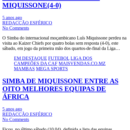
MIQUISSONE(4-0)
5 anos ago
REDACÇÃO ESFÉRICO
No Comments
O Simba do internacional moçambicano Luís Miquissone perdeu na
visita ao Kaizer Chiefs por quatro bolas sem resposta (4-0), este
sábado, em jogo da primeira mão dos quartos-de-final da Liga…
EM DESTAQUE
FUTEBOL
LIGA DOS
CAMPEÕES DA CAF
MAISVENDAS.CO.MZ
MAMBAS
MEGA SPORTS
SIMBA DE MIQUISSONE ENTRE AS
OITO MELHORES EQUIPAS DE
ÁFRICA
5 anos ago
REDACÇÃO ESFÉRICO
No Comments
Ficou, no último sábado (10.04), definida a lista das equipas