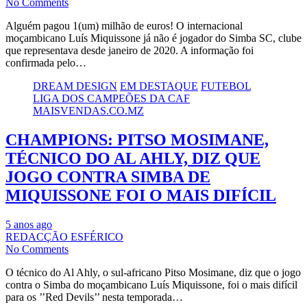
No Comments
Alguém pagou 1(um) milhão de euros! O internacional
moçambicano Luís Miquissone já não é jogador do Simba SC, clube
que representava desde janeiro de 2020. A informação foi
confirmada pelo…
DREAM DESIGN
EM DESTAQUE
FUTEBOL
LIGA DOS CAMPEÕES DA CAF
MAISVENDAS.CO.MZ
CHAMPIONS: PITSO MOSIMANE,
TÉCNICO DO AL AHLY, DIZ QUE
JOGO CONTRA SIMBA DE
MIQUISSONE FOI O MAIS DIFÍCIL
5 anos ago
REDACÇÃO ESFÉRICO
No Comments
O técnico do Al Ahly, o sul-africano Pitso Mosimane, diz que o jogo
contra o Simba do moçambicano Luís Miquissone, foi o mais difícil
para os ’’Red Devils’’ nesta temporada…