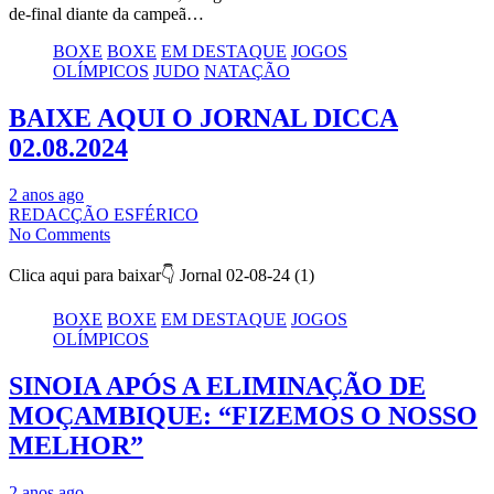
de-final diante da campeã…
BOXE
BOXE
EM DESTAQUE
JOGOS
OLÍMPICOS
JUDO
NATAÇÃO
BAIXE AQUI O JORNAL DICCA
02.08.2024
2 anos ago
REDACÇÃO ESFÉRICO
No Comments
Clica aqui para baixar👇 Jornal 02-08-24 (1)
BOXE
BOXE
EM DESTAQUE
JOGOS
OLÍMPICOS
SINOIA APÓS A ELIMINAÇÃO DE
MOÇAMBIQUE: “FIZEMOS O NOSSO
MELHOR”
2 anos ago