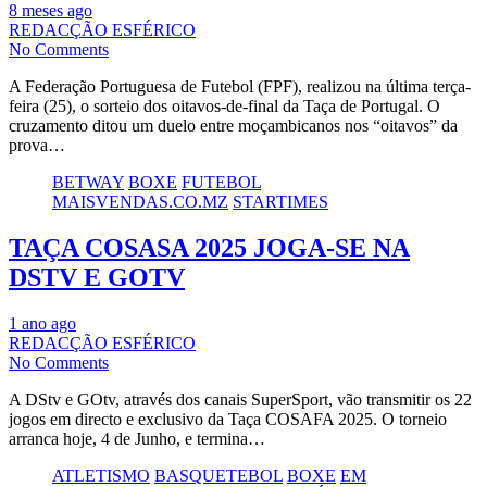
8 meses ago
REDACÇÃO ESFÉRICO
No Comments
A Federação Portuguesa de Futebol (FPF), realizou na última terça-
feira (25), o sorteio dos oitavos-de-final da Taça de Portugal. O
cruzamento ditou um duelo entre moçambicanos nos “oitavos” da
prova…
BETWAY
BOXE
FUTEBOL
MAISVENDAS.CO.MZ
STARTIMES
TAÇA COSASA 2025 JOGA-SE NA
DSTV E GOTV
1 ano ago
REDACÇÃO ESFÉRICO
No Comments
A DStv e GOtv, através dos canais SuperSport, vão transmitir os 22
jogos em directo e exclusivo da Taça COSAFA 2025. O torneio
arranca hoje, 4 de Junho, e termina…
ATLETISMO
BASQUETEBOL
BOXE
EM