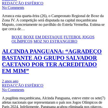
REDACÇÃO ESFÉRICO
No Comments
Arranca esta quarta-feira (26), o Campeonato Regional de Boxe da
Zona IV. A competição será disputada na capital moçambicana
Maputo, concretamente no pavilhão do Estrela Vermelha. Estima-se
que cerca de…
BOXE
BOXE
EM DESTAQUE
FUTEBOL
JOGOS
OLÍMPICOS
MOZ NO ESTRANGEIRO
ALCINDA PANGUANA: “AGRADEÇO
BASTANTE AO GRUPO SALVADOR
CAETANO POR TER ACREDITADO
EM MIM”
2 anos ago
REDACÇÃO ESFÉRICO
No Comments
A pugilista moçambicana, Alcinda Panguana, esteve entre os sete(7)
atletas nacionais que representaram o país nos Jogos Olímpicos de
Paris 2024. Infelizmente, Panguana acabou eliminada nos oitavos-