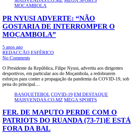
MAISVENDAS.CO.MZ
MEGA SPORTS
MOÇAMBOLA
PR NYUSI ADVERTE: “NÃO
GOSTARIA DE INTERROMPER O
MOÇAMBOLA”
5 anos ago
REDACÇÃO ESFÉRICO
No Comments
O Presidente da República, Filipe Nyusi, advertiu aos dirigentes
desportivos, em particular aos do Moçambola, a redobrarem
esforços para conter a propagação da pandemia da COVID-19, sob
pena do principal…
BASQUETEBOL
COVID-19
EM DESTAQUE
MAISVENDAS.CO.MZ
MEGA SPORTS
FER. DE MAPUTO PERDE COM O
PATRIOTS DO RUANDA (73-71)E ESTÁ
FORA DA BAL