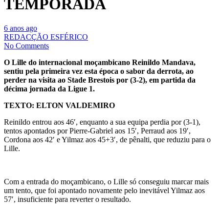
TEMPORADA
6 anos ago
REDACÇÃO ESFÉRICO
No Comments
O Lille do internacional moçambicano Reinildo Mandava,
sentiu pela primeira vez esta época o sabor da derrota, ao
perder na visita ao Stade Brestois por (3-2), em partida da
décima jornada da Ligue 1.
TEXTO: ELTON VALDEMIRO
Reinildo entrou aos 46′, enquanto a sua equipa perdia por (3-1),
tentos apontados por Pierre-Gabriel aos 15′, Perraud aos 19′,
Cordona aos 42′ e Yilmaz aos 45+3′, de pênalti, que reduziu para o
Lille.
Com a entrada do moçambicano, o Lille só conseguiu marcar mais
um tento, que foi apontado novamente pelo inevitável Yilmaz aos
57′, insuficiente para reverter o resultado.