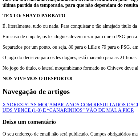
última partida da temporada, para que não dependam do result
TEXTO: SHAYD PARBATO
É, literalmente, tudo ou nada. Para conquistar o tão almejado titul
Em caso de empate, os les dogues devem rezar para que o PSG perca ou
Separados por um ponto, ou seja, 80 para o Lille e 79 para o PSG, 
O jogo do decisivo para os les dogues, está marcado para as 21 hor
No jogo do título, o lateral moçambicano formado no Chiveve deve alin
NÓS VIVEMOS O DESPORTO!
Navegação de artigos
XADREZISTAS MOÇAMBICANOS COM RESULTADOS OSCI
UDS VENCE (1-0) E “CANARINHOS” VÃO DE MAL A PIOR
Deixe um comentário
O seu endereço de email não será publicado.
Campos obrigatórios m