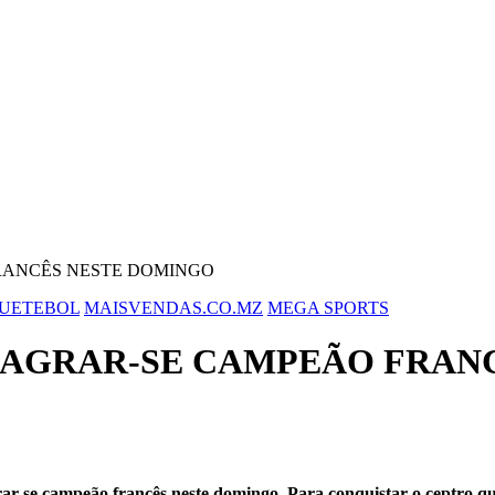
FRANCÊS NESTE DOMINGO
QUETEBOL
MAISVENDAS.CO.MZ
MEGA SPORTS
 SAGRAR-SE CAMPEÃO FRAN
r-se campeão francês neste domingo. Para conquistar o ceptro qu