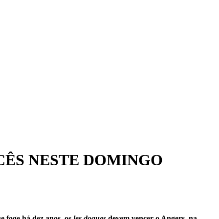
CÊS NESTE DOMINGO
e foge há dez anos, os
les dogues
devem vencer o Angers, na