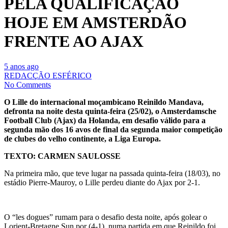
PELA QUALIFICAÇÃO
HOJE EM AMSTERDÃO
FRENTE AO AJAX
5 anos ago
REDACÇÃO ESFÉRICO
No Comments
O Lille do internacional moçambicano Reinildo Mandava,
defronta na noite desta quinta-feira (25/02), o Amsterdamsche
Football Club (Ajax) da Holanda, em desafio válido para a
segunda mão dos 16 avos de final da segunda maior competição
de clubes do velho continente, a Liga Europa.
TEXTO: CARMEN SAULOSSE
Na primeira mão, que teve lugar na passada quinta-feira (18/03), no
estádio Pierre-Mauroy, o Lille perdeu diante do Ajax por 2-1.
O “les dogues” rumam para o desafio desta noite, após golear o
Lorient-Bretagne Sun por (4-1), numa partida em que Reinildo foi