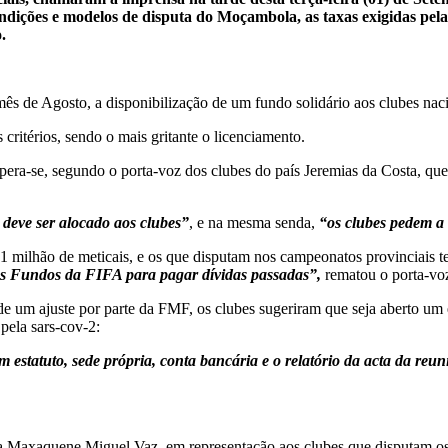
ndições e modelos de disputa do Moçambola, as taxas exigidas pela
.
de Agosto, a disponibilização de um fundo solidário aos clubes naci
 critérios, sendo o mais gritante o licenciamento.
spera-se, segundo o porta-voz dos clubes do país Jeremias da Costa, qu
eve ser alocado aos clubes”
, e na mesma senda,
“os clubes pedem a 
ilhão de meticais, e os que disputam nos campeonatos provinciais terã
os Fundos da FIFA para pagar dívidas passadas”,
rematou o porta-vo
de um ajuste por parte da FMF, os clubes sugeriram que seja aberto um 
 pela sars-cov-2:
estatuto, sede própria, conta bancária e o relatório da acta da reu
a Maxaquene Miguel Vaz, em representação aos clubes que disputam o