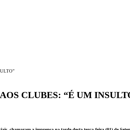
SULTO”
AOS CLUBES: “É UM INSULT
s, chamaram a imprensa na tarde desta terça-feira (01) de Setemb