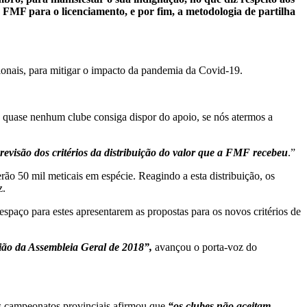
 FMF para o licenciamento, e por fim, a metodologia de partilha
onais, para mitigar o impacto da pandemia da Covid-19.
e quase nenhum clube consiga dispor do apoio, se nós atermos a
revisão dos critérios da distribuição do valor que a FMF recebeu
.”
o 50 mil meticais em espécie. Reagindo a esta distribuição, os
z.
espaço para estes apresentarem as propostas para os novos critérios de
nião da Assembleia Geral de 2018”,
avançou o porta-voz do
s campeonatos provinciais afirmou que
“os clubes não aceitam