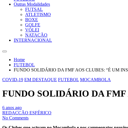
Outras Modalidades
FUTSAL
ATLETISMO
BOXE
GOLFE
VÓLEI
NATAÇÃO
INTERNACIONAL
Home
FUTEBOL
FUNDO SOLIDÁRIO DA FMF AOS CLUBES: “É UM IN
COVID-19
EM DESTAQUE
FUTEBOL
MOÇAMBOLA
FUNDO SOLIDÁRIO DA FMF 
6 anos ago
REDACÇÃO ESFÉRICO
No Comments
Os Clubes que actuam no Moçambola e nos campeonatos provinciai