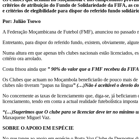
critérios de atribuição do Fundo de Solidariedade da FIFA, as co
e critérios de elegibilidade para dispor do referido fundo solidário
Por: Julião Tsowo
A Federação Moçambicana de Futebol (FMF), anunciou no passado mês 
Entretanto, para dispor do referido fundo, existem, obviamente, alguns
Numa altura em que apenas três clubes nacionais estão licenciados, e
critério ora arrolado.
Costa frisou ainda que
” 90% do valor que a FMF recebeu da FIFA d
Os Clubes que actuam no Moçambola beneficiarão de pouco mais de 1 m
clubes não tiveram “papas na língua
” (…)Não é aceitável o desvio d
No concernente as taxas de licenciamento que, diga-se, já beficiaram 
licenciamento, tendo em conta a actual realidade futebolística imposta
“(…)Sugerimos que O clube para se licenciar deve ter no mínimo um 
Maxaquene Miguel Vaz.
SOBRE O APOIO EM ESPÉCIE
No que tange ao apoio em espécie o Porta-Voz Clube de Desportos d