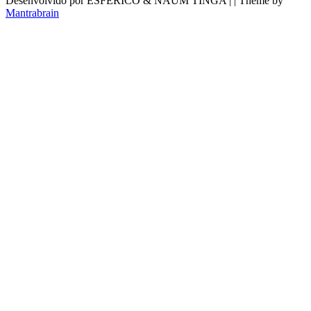
Desenvolvido por ESFÉRICO & NAUM TINGA | | Theme by
Mantrabrain