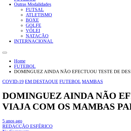
Outras Modalidades
FUTSAL
ATLETISMO
BOXE
GOLFE
VÓLEI
NATAÇÃO
INTERNACIONAL
Home
FUTEBOL
DOMINGUEZ AINDA NÃO EFECTUOU TESTE DE DESPI
COVID-19
EM DESTAQUE
FUTEBOL
MAMBAS
DOMINGUEZ AINDA NÃO EFE
VIAJA COM OS MAMBAS PA
5 anos ago
REDACÇÃO ESFÉRICO