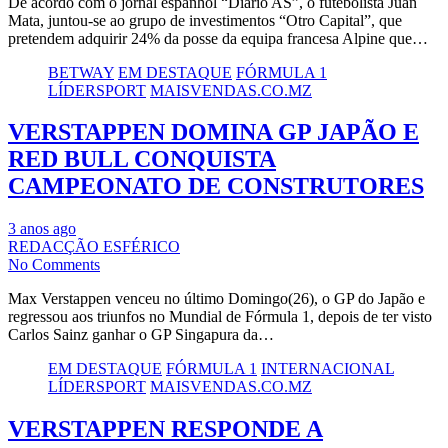
De acordo com o jornal espanhol “Diario AS”, o futebolista Juan
Mata, juntou-se ao grupo de investimentos “Otro Capital”, que
pretendem adquirir 24% da posse da equipa francesa Alpine que…
BETWAY
EM DESTAQUE
FÓRMULA 1
LÍDERSPORT
MAISVENDAS.CO.MZ
VERSTAPPEN DOMINA GP JAPÃO E
RED BULL CONQUISTA
CAMPEONATO DE CONSTRUTORES
3 anos ago
REDACÇÃO ESFÉRICO
No Comments
Max Verstappen venceu no último Domingo(26), o GP do Japão e
regressou aos triunfos no Mundial de Fórmula 1, depois de ter visto
Carlos Sainz ganhar o GP Singapura da…
EM DESTAQUE
FÓRMULA 1
INTERNACIONAL
LÍDERSPORT
MAISVENDAS.CO.MZ
VERSTAPPEN RESPONDE A