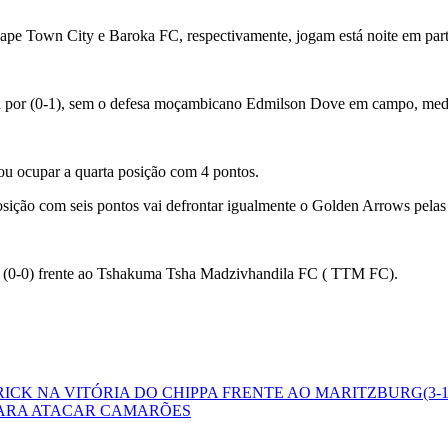
Town City e Baroka FC, respectivamente, jogam está noite em partida
ed por (0-1), sem o defesa moçambicano Edmilson Dove em campo, med
u ocupar a quarta posição com 4 pontos.
sição com seis pontos vai defrontar igualmente o Golden Arrows pela
o (0-0) frente ao Tshakuma Tsha Madzivhandila FC ( TTM FC).
RICK NA VITÓRIA DO CHIPPA FRENTE AO MARITZBURG(3-1
PARA ATACAR CAMARÕES