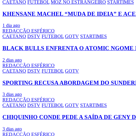
CAETANO
FUTEBOL
MOZ NO ESTRANGEIRO
STARTIMES
KHENSANE MACHEL “MUDA DE IDEIA” E AC
1 dia ago
REDACÇÃO ESFÉRICO
CAETANO
DSTV
FUTEBOL
GOTV
STARTIMES
BLACK BULLS ENFRENTA O ATOMIC NGOME 
2 dias ago
REDACÇÃO ESFÉRICO
CAETANO
DSTV
FUTEBOL
GOTV
SPORTING RECUSA ABORDAGEM DO SUNDER
3 dias ago
REDACÇÃO ESFÉRICO
CAETANO
DSTV
FUTEBOL
GOTV
STARTIMES
CHIQUINHO CONDE PEDE A SAÍDA DE GENY 
3 dias ago
REDACÇÃO ESFÉRICO