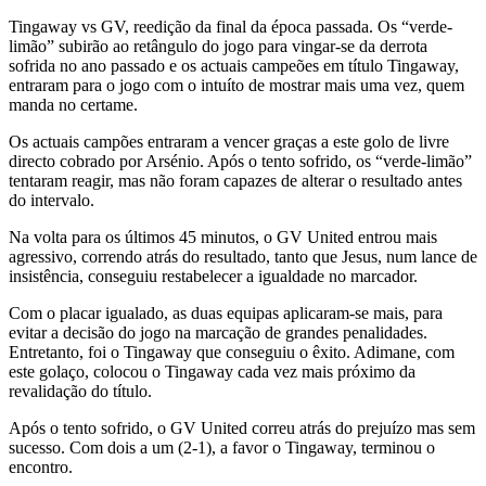
Tingaway vs GV, reedição da final da época passada. Os “verde-
limão” subirão ao retângulo do jogo para vingar-se da derrota
sofrida no ano passado e os actuais campeões em título Tingaway,
entraram para o jogo com o intuíto de mostrar mais uma vez, quem
manda no certame.
Os actuais campões entraram a vencer graças a este golo de livre
directo cobrado por Arsénio. Após o tento sofrido, os “verde-limão”
tentaram reagir, mas não foram capazes de alterar o resultado antes
do intervalo.
Na volta para os últimos 45 minutos, o GV United entrou mais
agressivo, correndo atrás do resultado, tanto que Jesus, num lance de
insistência, conseguiu restabelecer a igualdade no marcador.
Com o placar igualado, as duas equipas aplicaram-se mais, para
evitar a decisão do jogo na marcação de grandes penalidades.
Entretanto, foi o Tingaway que conseguiu o êxito. Adimane, com
este golaço, colocou o Tingaway cada vez mais próximo da
revalidação do título.
Após o tento sofrido, o GV United correu atrás do prejuízo mas sem
sucesso. Com dois a um (2-1), a favor o Tingaway, terminou o
encontro.