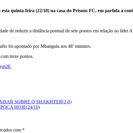
ta quinta-feira (22/10) na casa do Prisons FC, em partida a contar
lidade de reduzir a distância pontual de sete pontos em relação ao líd
safio foi apontado por Mbangula aos 48’ minutos.
 com treze pontos.
c5ym2E
ISAR SOBRE O SHAKHTER(2-0)
OCA HOJE(24/10)
arcados com
*