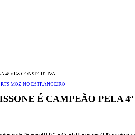
A 4ª VEZ CONSECUTIVA
ORTS
MOZ NO ESTRANGEIRO
ISSONE É CAMPEÃO PELA 4
ou neste Domingo(11.07), o Coastal Union por (2-0), e sagrou-se