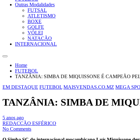
Outras Modalidades
FUTSAL
ATLETISMO
BOXE
GOLFE
VÓLEI
NATAÇÃO
INTERNACIONAL
Home
FUTEBOL
TANZÂNIA: SIMBA DE MIQUISSONE É CAMPEÃO PEL
EM DESTAQUE
FUTEBOL
MAISVENDAS.CO.MZ
MEGA SP
TANZÂNIA: SIMBA DE MIQU
5 anos ago
REDACÇÃO ESFÉRICO
No Comments
O Simba SC do internacional moçambicano Luís Miquissone derrot