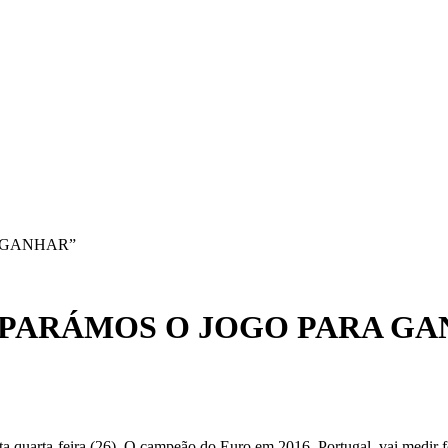
 GANHAR”
EPARÁMOS O JOGO PARA GA
ta quarta-feira (26). O campeão do Euro em 2016, Portugal, vai medir 