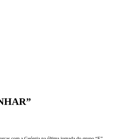
NHAR”
forças com a Geórgia na última jornada do grupo “E”.