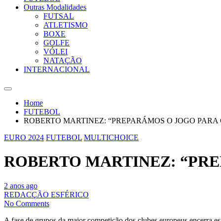
Outras Modalidades
FUTSAL
ATLETISMO
BOXE
GOLFE
VÓLEI
NATAÇÃO
INTERNACIONAL
Home
FUTEBOL
ROBERTO MARTINEZ: “PREPARÁMOS O JOGO PARA
EURO 2024
FUTEBOL
MULTICHOICE
ROBERTO MARTINEZ: “PR
2 anos ago
REDACÇÃO ESFÉRICO
No Comments
A fase de grupos da maior competição dos clubes europeus encerra es