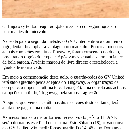
O Tingaway tentou reagir ao golo, mas não conseguiu igualar o
placar antes do intervalo.
Na volta para a segunda metade, o GV United entrou a dominar o
jogo, tentando ampliar a vantagem no marcador. Pouco a pouco os
actuais campeões em título Tingaway, foram crescendo no duelo,
procurando o golo do empate. Após várias tentativas, em um lance
de bola parada, Arsénio marcou de livre directo e restabeleceu a
igualdade no marcador.
Em meio a comemoração deste golo, o guarda-redes do GV United
terá sido agredido pelos adeptos do Tingaway. A organização da
competição impôs na última terça-feira (14), uma derrota aos actuais
campeões em título, Tingaway, pela suposta agressão.
A equipa que venceu as últimas duas edições deste certame, terá
ainda que pagar uma multa.
As meias-finais do maior torneio recreativo do país, o TITANIC,
serão dourados este final de semana. Este Sábado (18), o Vancouver
e o GV United vão medir forças apartir dás 14h45 e no Domingo