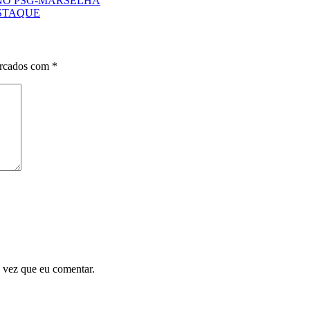
 NO PSG-MARSELHA
STAQUE
arcados com
*
 vez que eu comentar.