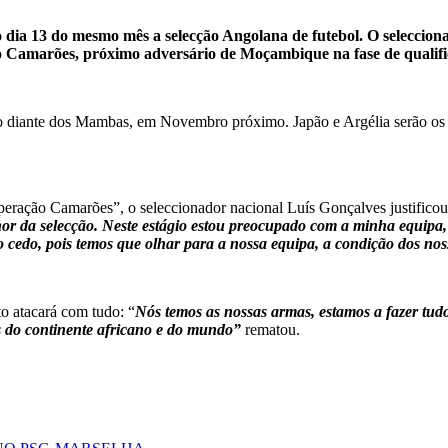
dia 13 do mesmo mês a selecção Angolana de futebol. O seleccion
 ao Camarões, próximo adversário de Moçambique na fase de quali
 diante dos Mambas, em Novembro próximo. Japão e Argélia serão os ad
peração Camarões”, o seleccionador nacional Luís Gonçalves justificou
lhor da selecção. Neste estágio estou preocupado com a minha equipa
ão cedo, pois temos que olhar para a nossa equipa, a condição dos nos
 atacará com tudo: “
Nós temos as nossas armas, estamos a fazer tudo
s do continente africano e do mundo”
rematou.