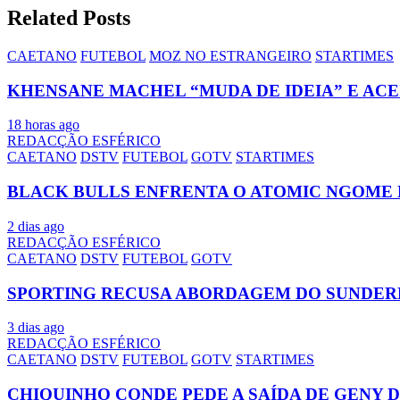
Related Posts
CAETANO
FUTEBOL
MOZ NO ESTRANGEIRO
STARTIMES
KHENSANE MACHEL “MUDA DE IDEIA” E AC
18 horas ago
REDACÇÃO ESFÉRICO
CAETANO
DSTV
FUTEBOL
GOTV
STARTIMES
BLACK BULLS ENFRENTA O ATOMIC NGOME 
2 dias ago
REDACÇÃO ESFÉRICO
CAETANO
DSTV
FUTEBOL
GOTV
SPORTING RECUSA ABORDAGEM DO SUNDER
3 dias ago
REDACÇÃO ESFÉRICO
CAETANO
DSTV
FUTEBOL
GOTV
STARTIMES
CHIQUINHO CONDE PEDE A SAÍDA DE GENY 