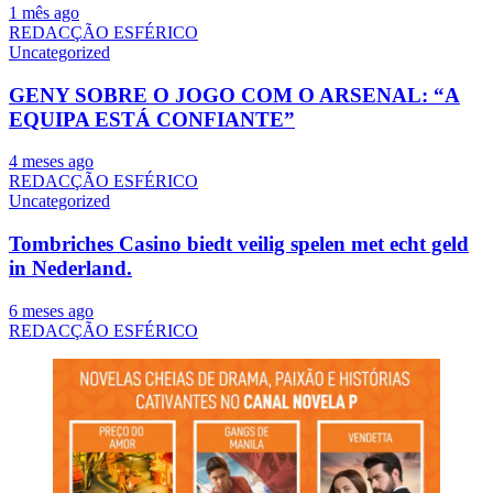
1 mês ago
REDACÇÃO ESFÉRICO
Uncategorized
GENY SOBRE O JOGO COM O ARSENAL: “A
EQUIPA ESTÁ CONFIANTE”
4 meses ago
REDACÇÃO ESFÉRICO
Uncategorized
Tombriches Casino biedt veilig spelen met echt geld
in Nederland.
6 meses ago
REDACÇÃO ESFÉRICO