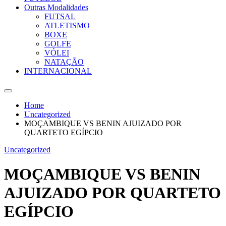
Outras Modalidades
FUTSAL
ATLETISMO
BOXE
GOLFE
VÓLEI
NATAÇÃO
INTERNACIONAL
Home
Uncategorized
MOÇAMBIQUE VS BENIN AJUIZADO POR
QUARTETO EGÍPCIO
Uncategorized
MOÇAMBIQUE VS BENIN
AJUIZADO POR QUARTETO
EGÍPCIO