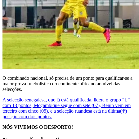
O combinado nacional, só precisa de um ponto para qualificar-se a
maior prova futebolística do continente africano ao nível das
selecções.
A selecção senegalesa, que já está qualificada, lidera o grupo “L”
com 13 pontos, Moçambique segue com sete (07), Benin vem em
terceiro com cinco (05), e a selecção ruandesa está na última(4ª)
posição com dois pontos.
NÓS VIVEMOS O DESPORTO!