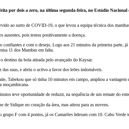
ta por dois a zero, na última segunda-feira, no Estádio Nacional 
evido ao surto de COVID-19, o que levou a equipa técnica dos mambas a
 ausentes, pois testou positivamente a doença.
 confiantes e com o desejo. Logo aos 21 minutos da primeira parte, j
misa 11 dos Mambas em falta.
 o destino da bola atirada pelo avançado do Kaysar.
das suas, e abriu o activo a favor dos leões indomáveis.
ite, Tabekou que só tinha 10 minutos em campo, ampliou a vantagem d
esa moçambicana.
minutos teve oportunidade de reduzir, na sequência de um remate do est
 de Sidique no coração da área, mas atirou para as nuvens.
 grupo F com 4 pontos, já os Camarões lideram com 10. Cabo Verde t