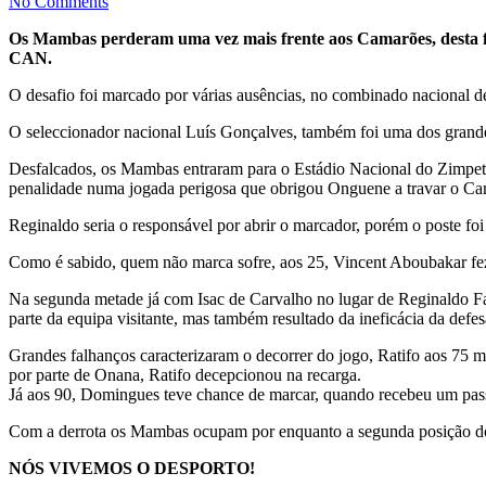
No Comments
Os Mambas perderam uma vez mais frente aos Camarões, desta fei
CAN.
O desafio foi marcado por várias ausências, no combinado nacional d
O seleccionador nacional Luís Gonçalves, também foi uma dos grandes
Desfalcados, os Mambas entraram para o Estádio Nacional do Zimpeto
penalidade numa jogada perigosa que obrigou Onguene a travar o Ca
Reginaldo seria o responsável por abrir o marcador, porém o poste foi
Como é sabido, quem não marca sofre, aos 25, Vincent Aboubakar fez 
Na segunda metade já com Isac de Carvalho no lugar de Reginaldo Fa
parte da equipa visitante, mas também resultado da ineficácia da def
Grandes falhanços caracterizaram o decorrer do jogo, Ratifo aos 75 
por parte de Onana, Ratifo decepcionou na recarga.
Já aos 90, Domingues teve chance de marcar, quando recebeu um passe
Com a derrota os Mambas ocupam por enquanto a segunda posição do
NÓS VIVEMOS O DESPORTO!