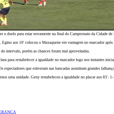
cer o duelo para estar novamente na final do Campeonato da Cidade de
o. Egino aos 10′ colocou o Maxaquene em vantagem no marcador após a
 do intervalo, porém as chances foram mal aproveitadas.
ra para restabelecer a igualdade no marcador logo nos instantes inic
Os espectadores que estiveram nas bancadas assistiram grandes falhan
os uma unidade. Geny restabeleceu a igualdade no placar aos 83′. 1-1 f
DERANÇA