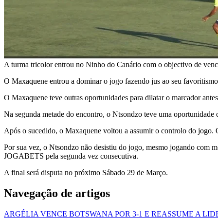
A turma tricolor entrou no Ninho do Canário com o objectivo de ven
O Maxaquene entrou a dominar o jogo fazendo jus ao seu favoritism
O Maxaquene teve outras oportunidades para dilatar o marcador antes
Na segunda metade do encontro, o Ntsondzo teve uma oportunidade cla
Após o sucedido, o Maxaquene voltou a assumir o controlo do jogo. 
Por sua vez, o Ntsondzo não desistiu do jogo, mesmo jogando com men
JOGABETS pela segunda vez consecutiva.
A final será disputa no próximo Sábado 29 de Março.
Navegação de artigos
ARGÉLIA VENCE BOTSWANA POR 3-1 E REASSUME A LI