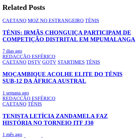
Related Posts
CAETANO
MOZ NO ESTRANGEIRO
TÉNIS
TÉNIS: IRMÃS CHONGUIÇA PARTICIPAM DE
COMPETIÇÃO DISTRITAL EM MPUMALANGA
7 dias ago
REDACÇÃO ESFÉRICO
CAETANO
DSTV
GOTV
STARTIMES
TÉNIS
MOÇAMBIQUE ACOLHE ELITE DO TÉNIS
SUB-12 DA ÁFRICA AUSTRAL
1 semana ago
REDACÇÃO ESFÉRICO
CAETANO
TÉNIS
TENISTA LETÍCIA ZANDAMELA FAZ
HISTÓRIA NO TORNEIO ITF J30
1 mês ago