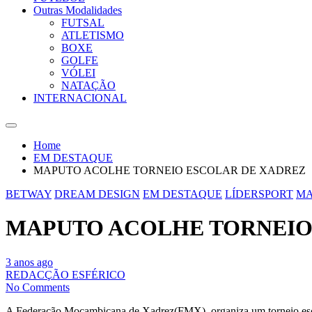
Outras Modalidades
FUTSAL
ATLETISMO
BOXE
GOLFE
VÓLEI
NATAÇÃO
INTERNACIONAL
Home
EM DESTAQUE
MAPUTO ACOLHE TORNEIO ESCOLAR DE XADREZ
BETWAY
DREAM DESIGN
EM DESTAQUE
LÍDERSPORT
MA
MAPUTO ACOLHE TORNEIO
3 anos ago
REDACÇÃO ESFÉRICO
No Comments
A Federação Moçambicana de Xadrez(FMX), organiza um torneio escol