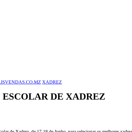
ISVENDAS.CO.MZ
XADREZ
 ESCOLAR DE XADREZ
ar de Xadrez, de 17-18 de Junho, para selecionar os melhores xadrez