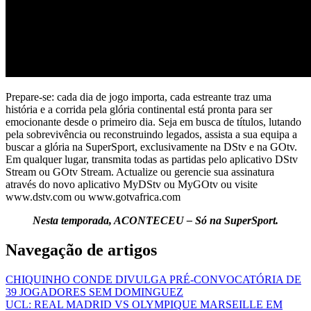
Prepare-se: cada dia de jogo importa, cada estreante traz uma
história e a corrida pela glória continental está pronta para ser
emocionante desde o primeiro dia. Seja em busca de títulos, lutando
pela sobrevivência ou reconstruindo legados, assista a sua equipa a
buscar a glória na SuperSport, exclusivamente na DStv e na GOtv.
Em qualquer lugar, transmita todas as partidas pelo aplicativo DStv
Stream ou GOtv Stream. Actualize ou gerencie sua assinatura
através do novo aplicativo MyDStv ou MyGOtv ou visite
www.dstv.com ou www.gotvafrica.com
Nesta temporada, ACONTECEU – Só na SuperSport.
Navegação de artigos
CHIQUINHO CONDE DIVULGA PRÉ-CONVOCATÓRIA DE
39 JOGADORES SEM DOMINGUEZ
UCL: REAL MADRID VS OLYMPIQUE MARSEILLE EM