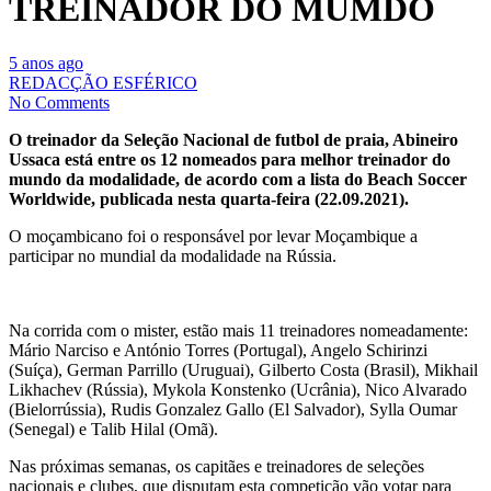
TREINADOR DO MUMDO
5 anos ago
REDACÇÃO ESFÉRICO
No Comments
O treinador da Seleção Nacional de futbol de praia, Abineiro
Ussaca está entre os 12 nomeados para melhor treinador do
mundo da modalidade, de acordo com a lista do Beach Soccer
Worldwide, publicada nesta quarta-feira (22.09.2021).
O moçambicano foi o responsável por levar Moçambique a
participar no mundial da modalidade na Rússia.
Na corrida com o mister, estão mais 11 treinadores nomeadamente:
Mário Narciso e António Torres (Portugal), Angelo Schirinzi
(Suíça), German Parrillo (Uruguai), Gilberto Costa (Brasil), Mikhail
Likhachev (Rússia), Mykola Konstenko (Ucrânia), Nico Alvarado
(Bielorrússia), Rudis Gonzalez Gallo (El Salvador), Sylla Oumar
(Senegal) e Talib Hilal (Omã).
Nas próximas semanas, os capitães e treinadores de seleções
nacionais e clubes, que disputam esta competição vão votar para