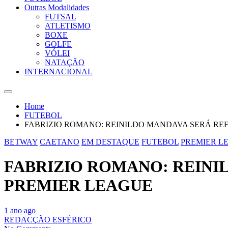
Outras Modalidades
FUTSAL
ATLETISMO
BOXE
GOLFE
VÓLEI
NATAÇÃO
INTERNACIONAL
Home
FUTEBOL
FABRIZIO ROMANO: REINILDO MANDAVA SERÁ R
BETWAY
CAETANO
EM DESTAQUE
FUTEBOL
PREMIER L
FABRIZIO ROMANO: REINI
PREMIER LEAGUE
1 ano ago
REDACÇÃO ESFÉRICO