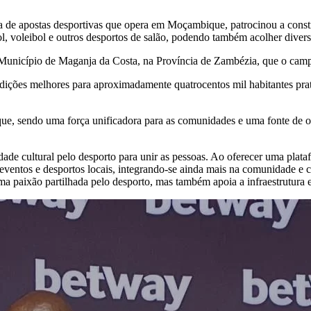
a de apostas desportivas que opera em Moçambique, patrocinou a cons
ol, voleibol e outros desportos de salão, podendo também acolher divers
o Município de Maganja da Costa, na Província de Zambézia, que o camp
ições melhores para aproximadamente quatrocentos mil habitantes prati
e, sendo uma força unificadora para as comunidades e uma fonte de 
dade cultural pelo desporto para unir as pessoas. Ao oferecer uma pla
eventos e desportos locais, integrando-se ainda mais na comunidade e
a paixão partilhada pelo desporto, mas também apoia a infraestrutura 