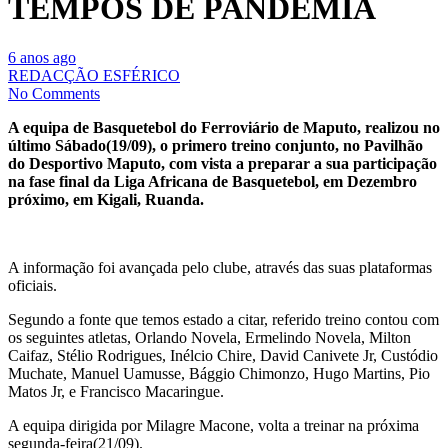
TEMPOS DE PANDEMIA
6 anos ago
REDACÇÃO ESFÉRICO
No Comments
A equipa de Basquetebol do Ferroviário de Maputo, realizou no
último Sábado(19/09), o primero treino conjunto, no Pavilhão
do Desportivo Maputo, com vista a preparar a sua participação
na fase final da Liga Africana de Basquetebol, em Dezembro
próximo, em Kigali, Ruanda.
A informação foi avançada pelo clube, através das suas plataformas
oficiais.
Segundo a fonte que temos estado a citar, referido treino contou com
os seguintes atletas, Orlando Novela, Ermelindo Novela, Milton
Caifaz, Stélio Rodrigues, Inélcio Chire, David Canivete Jr, Custódio
Muchate, Manuel Uamusse, Bággio Chimonzo, Hugo Martins, Pio
Matos Jr, e Francisco Macaringue.
A equipa dirigida por Milagre Macone, volta a treinar na próxima
segunda-feira(21/09).