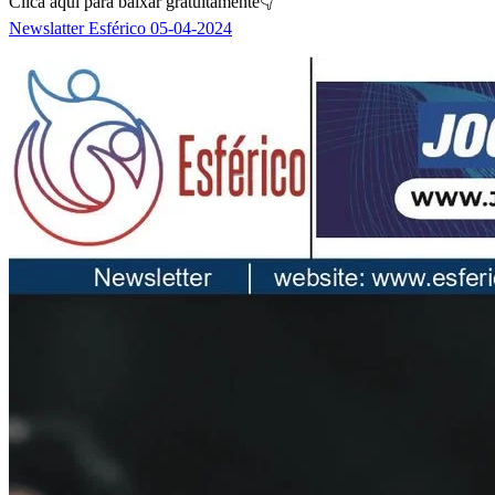
Clica aqui para baixar gratuitamente👇
Newslatter Esférico 05-04-2024