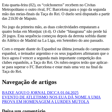
Esta quarta-feira (02), os “colchoneros” recebem no Civitas
Metropolitano o outro rival, FC Barcelona para o jogo da segunda
mão das meias-finais da Taça do Rei. O duelo será disputado a partir
das 21h30 de Maputo.
No jogo da primeira mão, as duas colectividades empataram a
quatro bolas em Montjuic (4-4). O clube “blaugrana” não perde há
20 jogos. Esta sequência começou depois da derrota sofrida diante
do Atlético de Madrid na La Liga, em Setembro do ano passado.
Com o empate diante do Espanhol na última jornada do campeonato
espanhol, o treinador argentino e os seus jogadores afirmaram que o
foco agora é vencer a segunda mais importante competição dos
clubes espanhóis, a Taça do Rei. Os rubro-negros terão que aplicar-
se para superar o FC Barcelona e estar mais uma vez na final da
Taça do Rei.
Navegação de artigos
BAIXE AQUI O JORNAL DICCA 01.04.2025
EVENTO DE ATLETISMO NOS EUA DÁ NOME A UMA
PROVA EM HOMENAGEM A LURDES MUTOLA
Deixe um comentário