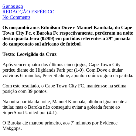
6 anos ago
REDACÇÃO ESFÉRICO
No Comments
Os moçambicanos Edmilson Dove e Manuel Kambala, do Cape
Town City Fc, e Baroka Fc respectivamente, perderam na noite
desta quarta-feira (02/09) em partidas referentes a 29° jornada
do campeonato sul africano de futebol.
Texto: Leovigildo da Cruz
Após vencer quatro dos últimos cinco jogos, Cape Town City
perdeu diante do Highlands Park por (1-0). Com Dove a titular,
volvidos 6′ minutos, Peter Shalulie, apontou o único golo da partida.
Com este resultado, o Cape Town City FC, mantém-se na sétima
posição com 39 pontos.
Na outra partida da noite, Manuel Kambala, alinhou igualmente a
titular, mas o Baroka não conseguiu evitar a goleada frente ao
SuperSport United por (4-1).
O Baroka até marcou primeiro, aos 7′ minutos por Evidence
Makgopa.