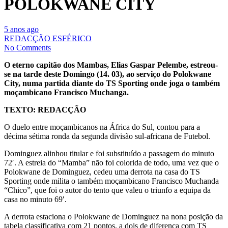
POLOKWANE CITY
5 anos ago
REDACÇÃO ESFÉRICO
No Comments
O eterno capitão dos Mambas, Elias Gaspar Pelembe, estreou-
se na tarde deste Domingo (14. 03), ao serviço do Polokwane
City, numa partida diante do TS Sporting onde joga o também
moçambicano Francisco Muchanga.
TEXTO: REDACÇÃO
O duelo entre moçambicanos na África do Sul, contou para a
décima sétima ronda da segunda divisão sul-africana de Futebol.
Dominguez alinhou titular e foi substituído a passagem do minuto
72′. A estreia do “Mamba” não foi colorida de todo, uma vez que o
Polokwane de Dominguez, cedeu uma derrota na casa do TS
Sporting onde milita o também moçambicano Francisco Muchanda
“Chico”, que foi o autor do tento que valeu o triunfo a equipa da
casa no minuto 69′.
A derrota estaciona o Polokwane de Dominguez na nona posição da
tabela classificativa com 21 pontos, a dois de diferença com TS