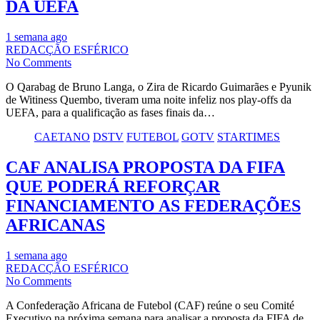
DA UEFA
1 semana ago
REDACÇÃO ESFÉRICO
No Comments
O Qarabag de Bruno Langa, o Zira de Ricardo Guimarães e Pyunik
de Witiness Quembo, tiveram uma noite infeliz nos play-offs da
UEFA, para a qualificação as fases finais da…
CAETANO
DSTV
FUTEBOL
GOTV
STARTIMES
CAF ANALISA PROPOSTA DA FIFA
QUE PODERÁ REFORÇAR
FINANCIAMENTO AS FEDERAÇÕES
AFRICANAS
1 semana ago
REDACÇÃO ESFÉRICO
No Comments
A Confederação Africana de Futebol (CAF) reúne o seu Comité
Executivo na próxima semana para analisar a proposta da FIFA de